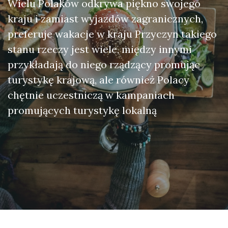
Wielu Polaków odkrywa piękno swojego
kraju i zamiast wyjazdów zagranicznych,
preferuje wakacje w kraju Przyczyn takiego
stanu rzeczy jest wiele, między innymi
przykładają do niego rządzący promując
turystykę krajową, ale również Polacy
chętnie uczestniczą w kampaniach
promujących turystykę lokalną