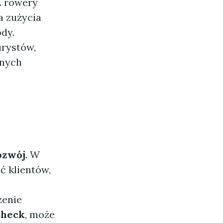
. rowery
a zużycia
ody.
rystów,
lnych
ozwój
. W
ć klientów,
zenie
Check
, może