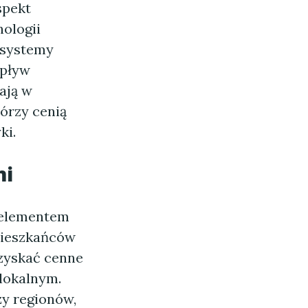
spekt
ologii
y systemy
wpływ
ają w
tórzy cenią
ki.
mi
 elementem
mieszkańców
 zyskać cenne
 lokalnym.
zy regionów,