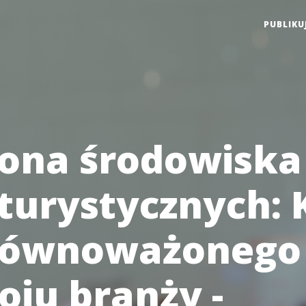
PUBLIKU
ona środowiska
 turystycznych: 
równoważonego
oju branży -