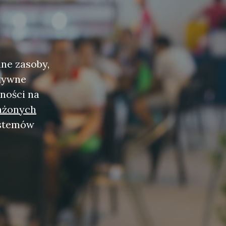
lne zasoby,
ktywne
lności na
żonych
ystemów