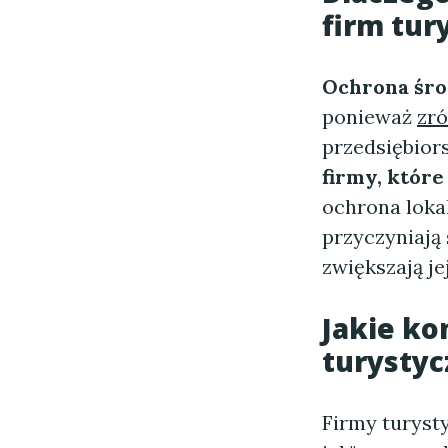
firm tur
Ochrona śr
ponieważ
zr
przedsiębiors
firmy, które
ochrona lokal
przyczyniają
zwiększają j
Jakie ko
turystyc
Firmy turyst