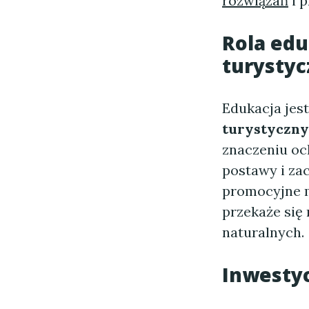
rozwiązań
i p
Rola edu
turysty
Edukacja je
turystyczn
znaczeniu oc
postawy i za
promocyjne m
przekaże się
naturalnych.
Inwesty