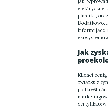
jak" wprowa
elektryczne,
plastiku, ora
Dodatkowo, m
informujące 
ekosystemów
Jak zysk
proekol
Klienci cenią
związku z ty
podkreślając
marketingowy
certyfikatów 