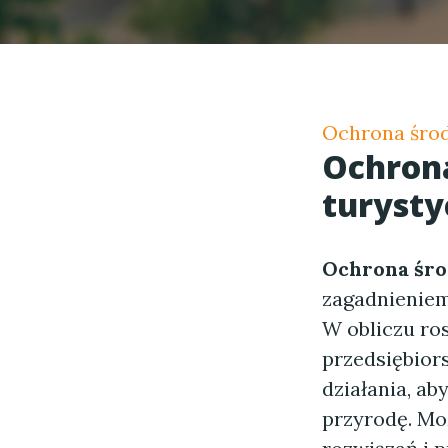
Ochrona środ
Ochrona
turyst
Ochrona śro
zagadnieniem 
W obliczu ros
przedsiębior
działania, ab
przyrodę. Mo