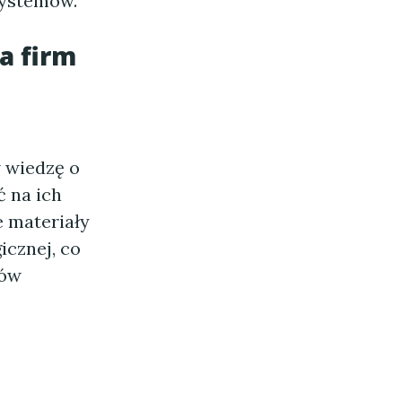
systemów.
a firm
 wiedzę o
 na ich
e materiały
cznej, co
bów