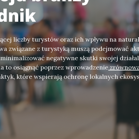
dnik
ącej liczby turystów oraz ich wpływu na natura
twa związane z turystyką muszą podejmować a
 zminimalizować negatywne skutki swojej działa
a to osiągnąć poprzez wprowadzenie
zrównowa
aktyk, które wspierają ochronę lokalnych ekos