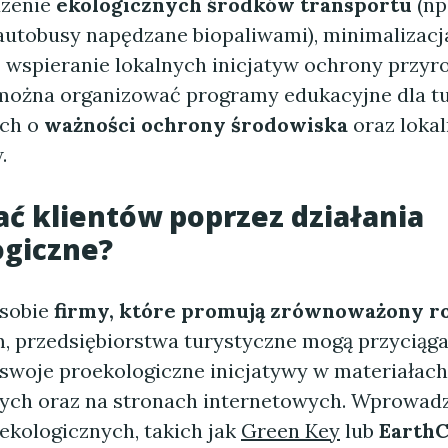
dzenie
ekologicznych środków transportu
(np
 autobusy napędzane biopaliwami), minimalizacj
z wspieranie lokalnych inicjatyw ochrony przyr
ożna organizować programy edukacyjne dla tu
ich o
ważności ochrony środowiska
oraz loka
.
ać klientów poprzez działania
ogiczne?
 sobie
firmy, które promują zrównoważony r
m, przedsiębiorstwa turystyczne mogą przyciąga
 swoje proekologiczne inicjatywy w materiałach
ch oraz na stronach internetowych. Wprowad
ekologicznych, takich jak
Green Key
lub
Earth