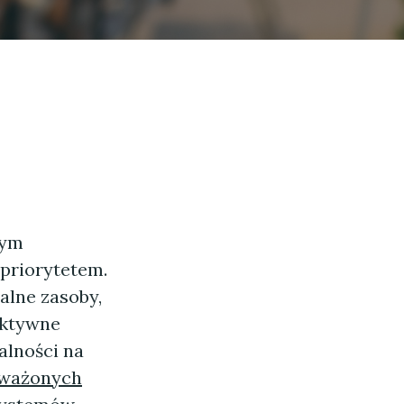
wym
 priorytetem.
alne zasoby,
aktywne
alności na
ważonych