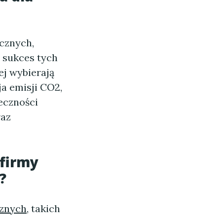
ycznych,
sukces tych
ej wybierają
ja emisji CO2,
łeczności
raz
 firmy
?
cznych
, takich