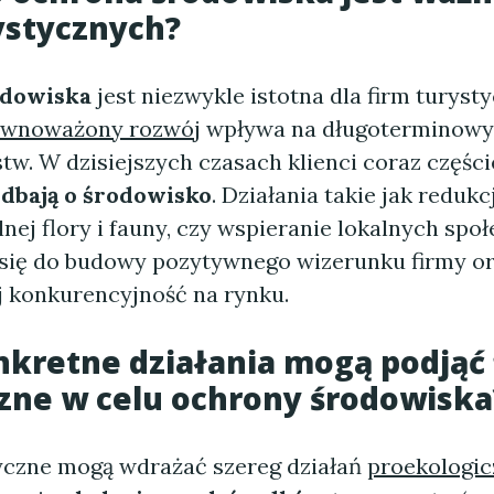
ystycznych?
odowiska
jest niezwykle istotna dla firm turyst
ównoważony rozwój
wpływa na długoterminowy 
tw. W dzisiejszych czasach klienci coraz części
 dbają o środowisko
. Działania takie jak redukc
nej flory i fauny, czy wspieranie lokalnych spo
 się do budowy pozytywnego wizerunku firmy o
ej konkurencyjność na rynku.
nkretne działania mogą podjąć
zne w celu ochrony środowiska
yczne mogą wdrażać szereg działań
proekologi