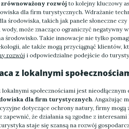
w
zrównoważony rozwój
to kolejny kluczowy a
owiska dla firm turystycznych. Wdrażanie techn
dla środowiska, takich jak panele słoneczne cz
 wody, może znacząco ograniczyć negatywny 
 na środowisko. Takie innowacje nie tylko pomag
ologii, ale także mogą przyciągnąć klientów, k
y rozwój
i odpowiedzialne podejście do turysty
ca z lokalnymi społecznościa
 lokalnymi społecznościami jest nieodłącznym
dowiska dla firm turystycznych
. Angażując 
cyzyjne dotyczące ochrony natury, firmy mogą
 zapewnić, że działania są zgodne z interesami
turystyka staje się szansą na rozwój gospodarc