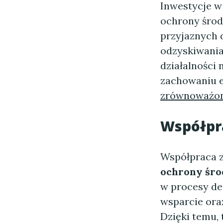
Inwestycje 
ochrony środ
przyjaznych 
odzyskiwania
działalności
zachowaniu ek
zrównoważon
Współpra
Współpraca z
ochrony śro
w procesy de
wsparcie oraz
Dzięki temu, 