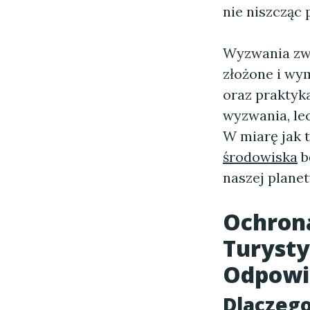
nie niszcząc
Wyzwania zw
złożone i wy
oraz praktyka
wyzwania, le
W miarę jak 
środowiska
b
naszej planet
Ochron
Turysty
Odpowi
Dlaczego