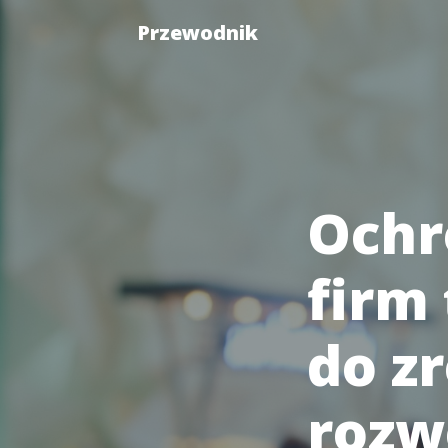
Przewodnik
Ochr
firm
do z
rozw