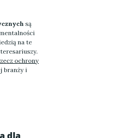
tycznych
są
 mentalności
edzią na te
teresariuszy.
rzecz ochrony
j branży i
a dla