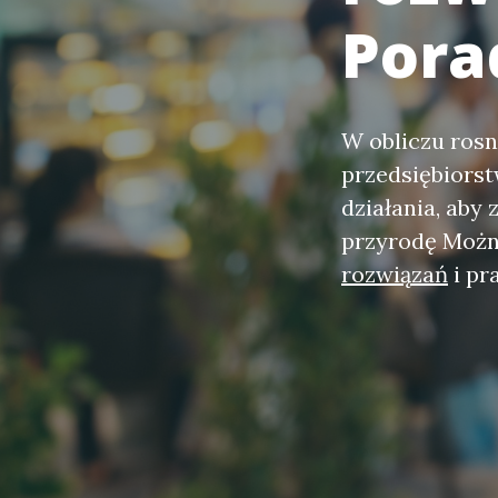
Pora
W obliczu rosn
przedsiębiors
działania, aby
przyrodę Możn
rozwiązań
i pr