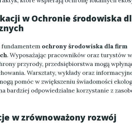
raktyk, które wspierają ochronę lokalnych eko
kacji w Ochronie środowiska dl
cznych
st fundamentem
ochrony środowiska dla firm
ych
. Wyposażając pracowników oraz turystów w
hrony przyrody, przedsiębiorstwa mogą wpłynąć
chowania. Warsztaty, wykłady oraz informacyjn
ogą pomóc w zwiększeniu świadomości ekologi
 na bardziej odpowiedzialne korzystanie z zaso
cje w zrównoważony rozwój