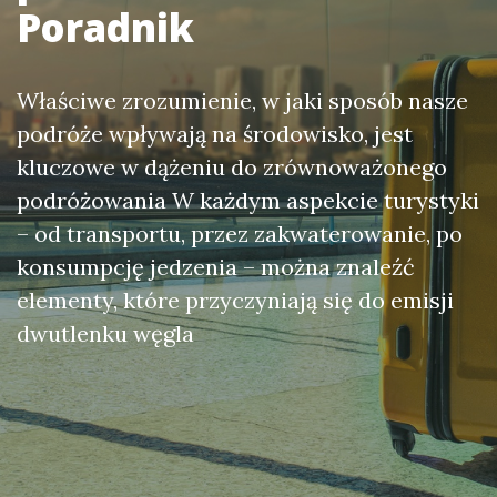
Poradnik
Właściwe zrozumienie, w jaki sposób nasze
podróże wpływają na środowisko, jest
kluczowe w dążeniu do zrównoważonego
podróżowania W każdym aspekcie turystyki
– od transportu, przez zakwaterowanie, po
konsumpcję jedzenia – można znaleźć
elementy, które przyczyniają się do emisji
dwutlenku węgla