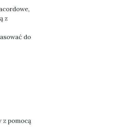
racordowe,
ą z
pasować do
ny z pomocą