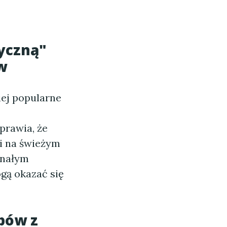
yczną"
w
iej popularne
prawia, że
i na świeżym
onałym
gą okazać się
bów z