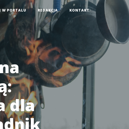
J W PORTALU
REDAKCJA
KONTAKT
 na
ą:
a dla
adnik