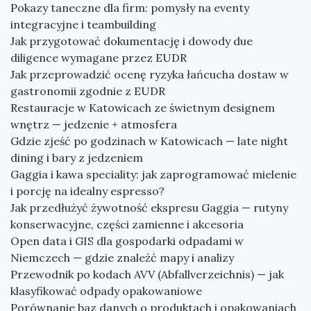
Pokazy taneczne dla firm: pomysły na eventy
integracyjne i teambuilding
Jak przygotować dokumentację i dowody due
diligence wymagane przez EUDR
Jak przeprowadzić ocenę ryzyka łańcucha dostaw w
gastronomii zgodnie z EUDR
Restauracje w Katowicach ze świetnym designem
wnętrz — jedzenie + atmosfera
Gdzie zjeść po godzinach w Katowicach — late night
dining i bary z jedzeniem
Gaggia i kawa speciality: jak zaprogramować mielenie
i porcję na idealny espresso?
Jak przedłużyć żywotność ekspresu Gaggia — rutyny
konserwacyjne, części zamienne i akcesoria
Open data i GIS dla gospodarki odpadami w
Niemczech — gdzie znaleźć mapy i analizy
Przewodnik po kodach AVV (Abfallverzeichnis) — jak
klasyfikować odpady opakowaniowe
Porównanie baz danych o produktach i opakowaniach