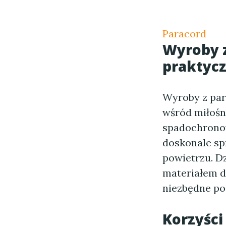
Paracord
Wyroby 
praktyc
Wyroby z par
wśród miłośn
spadochronowy
doskonale sp
powietrzu. D
materiałem d
niezbędne po
Korzyści