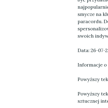
najpopularni
smycze na klu
paracordu. D
spersonaliz
swoich indywi
Data: 26-07-
Informacje o
Powyższy tekst
Powyższy tek
sztucznej inte