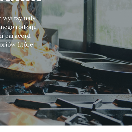
e wytrzymały i
żnego rodzaju
om paracord
oriów, które