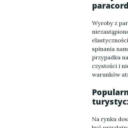
paracor
Wyroby z par
niezastąpione
elastycznośc
spinania nam
przypadku na
czystości i 
warunków at
Popular
turystyc
Na rynku dos
być przydatn