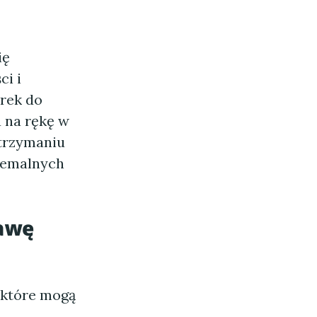
ię
ci i
urek do
 na rękę w
utrzymaniu
tremalnych
rawę
 które mogą