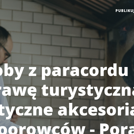
PUBLIKU
by z paracordu
awę turystyczn
tyczne akcesori
oorowców - Por