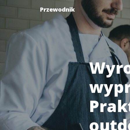
Przewodnik
Wyro
wypr
Prak
outd