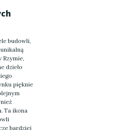
ych
le budowli,
 unikalną
w Rzymie,
e dzieło
kiego
ynku pięknie
olejnym
wnież
. Ta ikona
owli
cze bardziej