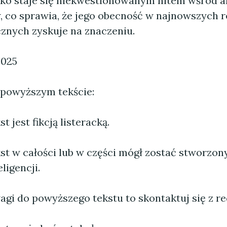
ryko staje się niekwestionowanym hitem wśród a
, co sprawia, że jego obecność w najnowszych r
cznych zyskuje na znaczeniu.
2025
 powyższym tekście:
 jest fikcją listeracką.
st w całości lub w części mógł zostać stworzo
ligencji.
agi do powyższego tekstu to skontaktuj się z re