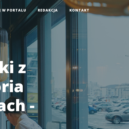
J W PORTALU
REDAKCJA
KONTAKT
ki z
oria
ch -