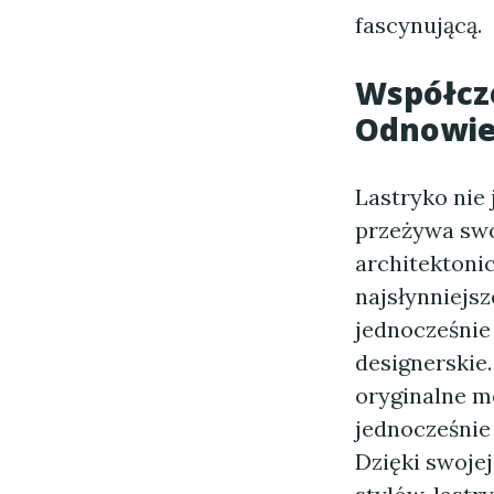
fascynującą.
Współcz
Odnowie
Lastryko nie 
przeżywa swo
architektoni
najsłynniejsz
jednocześnie
designerskie.
oryginalne me
jednocześnie
Dzięki swoje