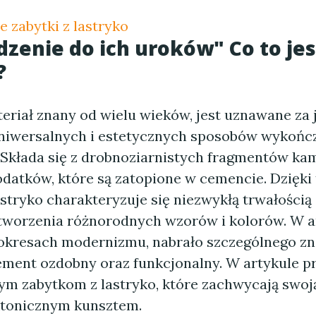
e zabytki z lastryko
enie do ich uroków" Co to jes
?
eriał znany od wielu wieków, jest uznawane za 
uniwersalnych i estetycznych sposobów wykońc
 Składa się z drobnoziarnistych fragmentów kam
datków, które są zatopione w cemencie. Dzięki 
astryko charakteryzuje się niezwykłą trwałością
tworzenia różnorodnych wzorów i kolorów. W a
okresach modernizmu, nabrało szczególnego zn
ement ozdobny oraz funkcjonalny. W artykule p
ym zabytkom z lastryko, które zachwycają swoją
ktonicznym kunsztem.