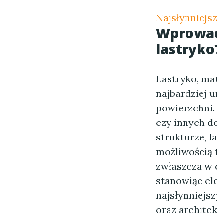
Najsłynniejsz
Wprowadz
lastryko
Lastryko, mat
najbardziej 
powierzchni.
czy innych do
strukturze, l
możliwością 
zwłaszcza w 
stanowiąc el
najsłynniejsz
oraz archite