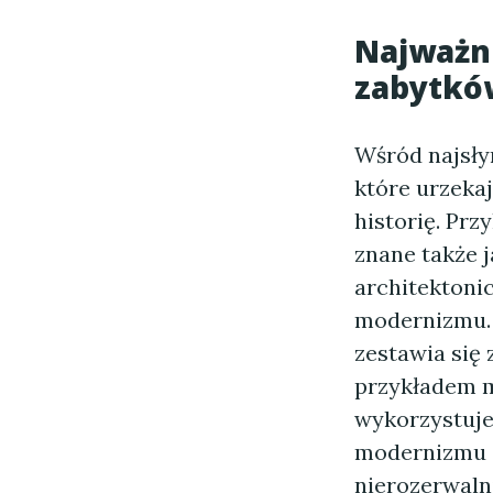
Najważni
zabytków
Wśród najsły
które urzekaj
historię. Prz
znane także 
architektoni
modernizmu. 
zestawia się
przykładem m
wykorzystuje
modernizmu z
nierozerwalni