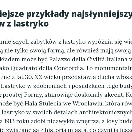
ejsze przykłady najsłynniejsz
 z lastryko
nniejszych zabytków z lastryko wyróżnia się wie
ą nie tylko swoją formą, ale również mają swoją
ykładem może być Palazzo della Civiltà Italiana 
jako Quadrato della Concordia. To monumentaln
czne z lat 30. XX wieku przedstawia ducha włos
Lastryko w zdobieniach i posadzkach tego bud
 z prostej Formy, stanowiąc doskonały akcent. K
oże być Hala Stulecia we Wrocławiu, która ró
 lastryko w swoich detalach architektonicznych
 1913 roku zdobi niezwykłe wnętrza, a losy bud
e związane są z historią miasta, co czyni ją jesz