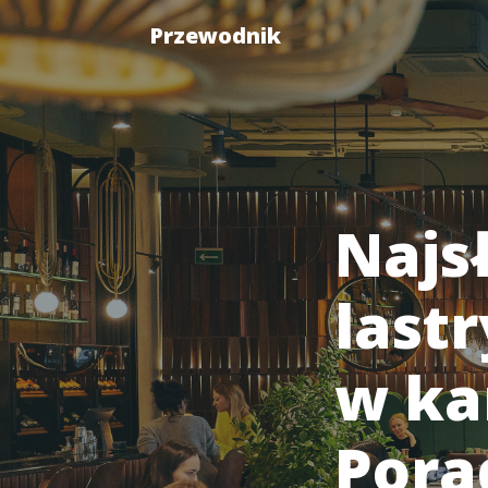
Przewodnik
Najs
lastr
w ka
Pora