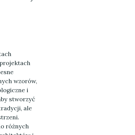
atach
 projektach
zesne
cznych wzorów,
logiczne i
 aby stworzyć
radycji, ale
trzeni.
do różnych