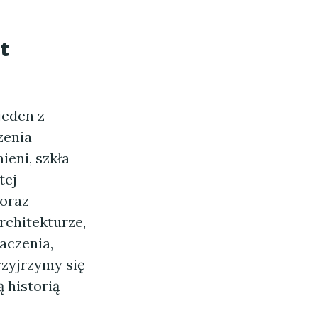
t
jeden z
zenia
ieni, szkła
tej
 oraz
rchitekturze,
aczenia,
rzyjrzymy się
 historią