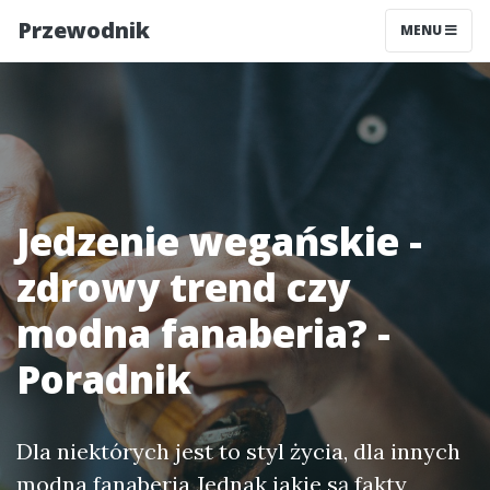
Przewodnik
MENU
Jedzenie wegańskie -
zdrowy trend czy
modna fanaberia? -
Poradnik
Dla niektórych jest to styl życia, dla innych
modna fanaberia Jednak jakie są fakty