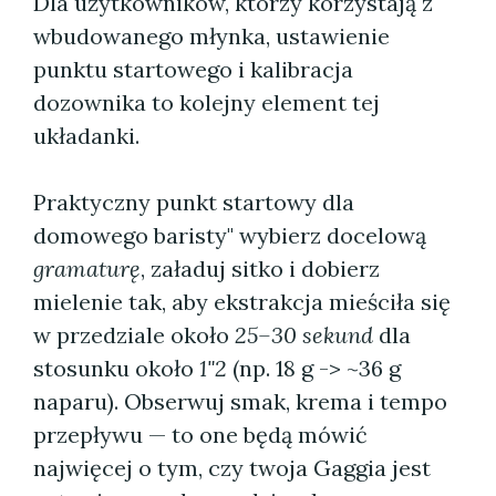
Dla użytkowników, którzy korzystają z
wbudowanego młynka, ustawienie
punktu startowego i kalibracja
dozownika to kolejny element tej
układanki.
Praktyczny punkt startowy dla
domowego baristy" wybierz docelową
gramaturę
, załaduj sitko i dobierz
mielenie tak, aby ekstrakcja mieściła się
w przedziale około
25–30 sekund
dla
stosunku około
1"2
(np. 18 g -> ~36 g
naparu). Obserwuj smak, krema i tempo
przepływu — to one będą mówić
najwięcej o tym, czy twoja Gaggia jest