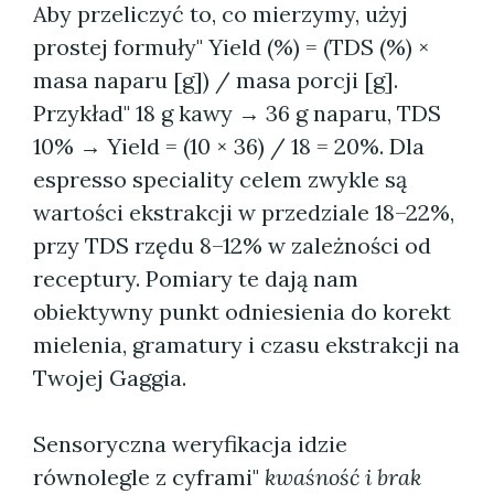
Aby przeliczyć to, co mierzymy, użyj
prostej formuły" Yield (%) = (TDS (%) ×
masa naparu [g]) / masa porcji [g].
Przykład" 18 g kawy → 36 g naparu, TDS
10% → Yield = (10 × 36) / 18 = 20%. Dla
espresso speciality celem zwykle są
wartości ekstrakcji w przedziale 18–22%,
przy TDS rzędu 8–12% w zależności od
receptury. Pomiary te dają nam
obiektywny punkt odniesienia do korekt
mielenia, gramatury i czasu ekstrakcji na
Twojej Gaggia.
Sensoryczna weryfikacja idzie
równolegle z cyframi"
kwaśność i brak