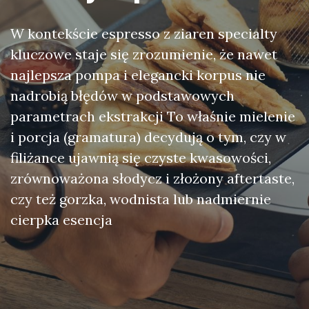
W kontekście espresso z ziaren specialty
kluczowe staje się zrozumienie, że nawet
najlepsza pompa i elegancki korpus nie
nadrobią błędów w podstawowych
parametrach ekstrakcji To właśnie mielenie
i porcja (gramatura) decydują o tym, czy w
filiżance ujawnią się czyste kwasowości,
zrównoważona słodycz i złożony aftertaste,
czy też gorzka, wodnista lub nadmiernie
cierpka esencja