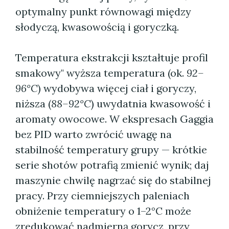
optymalny punkt równowagi między
słodyczą, kwasowością i goryczką.
Temperatura ekstrakcji kształtuje profil
smakowy" wyższa temperatura (ok.
92–
96°C
) wydobywa więcej ciał i goryczy,
niższa (
88–92°C
) uwydatnia kwasowość i
aromaty owocowe. W ekspresach Gaggia
bez PID warto zwrócić uwagę na
stabilność temperatury grupy — krótkie
serie shotów potrafią zmienić wynik; daj
maszynie chwilę nagrzać się do stabilnej
pracy. Przy ciemniejszych paleniach
obniżenie temperatury o 1–2°C może
zredukować nadmierną gorycz, przy