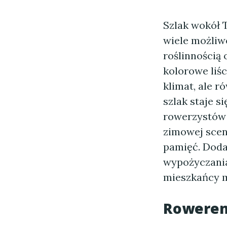
Szlak wokół T
wiele możliwo
roślinnością 
kolorowe liś
klimat, ale r
szlak staje s
rowerzystów 
zimowej scen
pamięć. Doda
wypożyczania 
mieszkańcy m
Rowerem