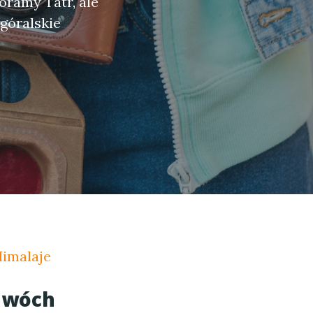
oramy Tatr, ale
 góralskie
Himalaje
 dwóch