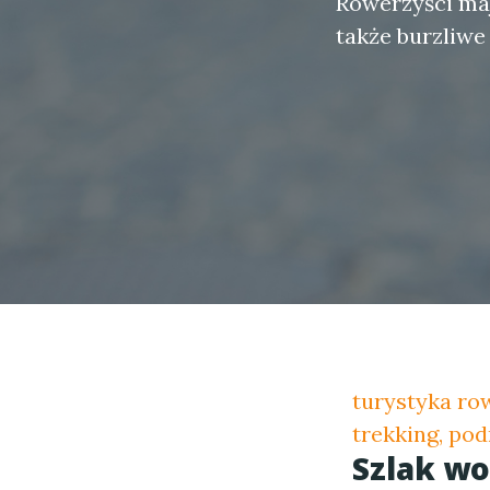
Rowerzyści maj
także burzliwe
turystyka ro
trekking, pod
Szlak wo