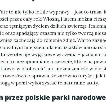
atr to nie tylko letnie wyprawy – jest to trasa, 
ści przez cały rok. Wiosną i latem można cieszy
oraz tętniącym życiem dzikich zwierząt. Jesieni
cie oraz spadający czaszm nie tylko tworzą nie
ównież zachęcają do robienia zdjęć. Warto zazna
ię idealnym miejscem dla entuzjastów narciarst
także oferuje wyjątkowe wrażenia – jazda na r
erii to niezapomniane przeżycie, które na pew
tkowo, w okolicach Tatr można znaleźć wiele st
rowerów, co sprawia, że zarówno turyści, jak i 
ogą w pełni wykorzystać te naturalne atuty.
 przez polskie parki narodowe