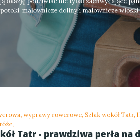
ą okazję podziwiać nie tylko zachwycające pan
 potoki, malownicze doliny i malownicze wioski
werowa, wyprawy rowerowe, Szlak wokół Tatr, 
róże,
kół Tatr - prawdziwa perła na