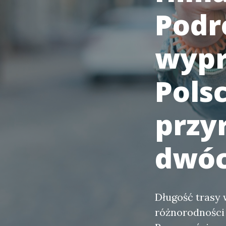
Podró
wypr
Pols
przy
dwóc
Długość trasy 
różnorodności 