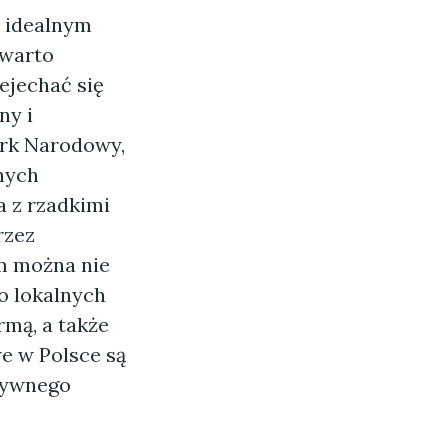
ą idealnym
 warto
ejechać się
ny i
ark Narodowy,
nych
a z rzadkimi
rzez
m można nie
do lokalnych
rmą, a także
e w Polsce są
tywnego