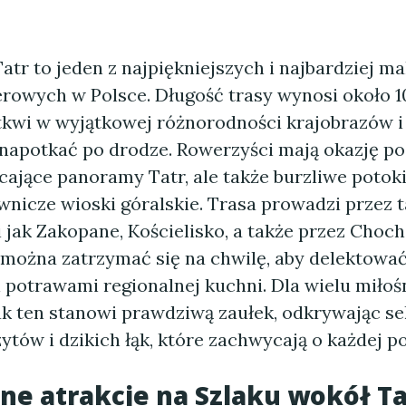
atr to jeden z najpiękniejszych i najbardziej 
rowych w Polsce. Długość trasy wynosi około 10
tkwi w wyjątkowej różnorodności krajobrazów i 
napotkać po drodze. Rowerzyści mają okazję po
cające panoramy Tatr, ale także burzliwe potok
wnicze wioski góralskie. Trasa prowadzi przez t
 jak Zakopane, Kościelisko, a także przez Choc
 można zatrzymać się na chwilę, aby delektować
potrawami regionalnej kuchni. Dla wielu miło
ak ten stanowi prawdziwą zaułek, odkrywając s
ytów i dzikich łąk, które zachwycają o każdej p
ne atrakcje na Szlaku wokół Ta