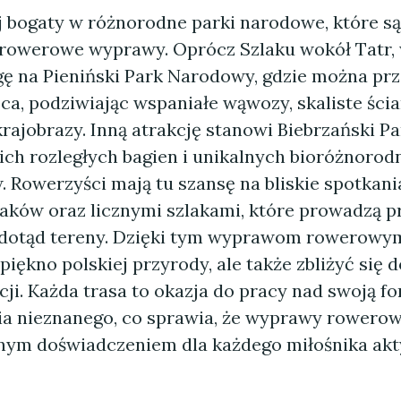
aj bogaty w różnorodne parki narodowe, które s
rowerowe wyprawy. Oprócz Szlaku wokół Tatr,
ę na Pieniński Park Narodowy, gdzie można prz
a, podziwiając wspaniałe wąwozy, skaliste ścia
rajobrazy. Inną atrakcję stanowi Biebrzański P
ich rozległych bagien i unikalnych bioróżnorod
 Rowerzyści mają tu szansę na bliskie spotkani
aków oraz licznymi szlakami, które prowadzą p
 dotąd tereny. Dzięki tym wyprawom rowerowy
piękno polskiej przyrody, ale także zbliżyć się 
ycji. Każda trasa to okazja do pracy nad swoją fo
a nieznanego, co sprawia, że wyprawy rowerow
nym doświadczeniem dla każdego miłośnika ak