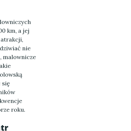
malowniczych
0 km, a jej
atrakcji,
dziwiać nie
i, malownicze
akie
holowską
 się
śników
ekwencje
orze roku.
tr