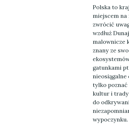
Polska to kr
miejscem na 
zwrócić uwag
wzdłuż Dunajc
malownicze k
znany ze swo
ekosystemów.
gatunkami pt
nieosiągalne
tylko poznać 
kultur i trad
do odkrywani
niezapomnia
wypoczynku.