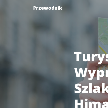
Przewodnik
Tury
Wyp
Szla
Hima