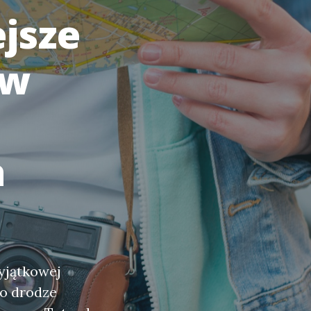
ejsze
 w
a
wyjątkowej
po drodze