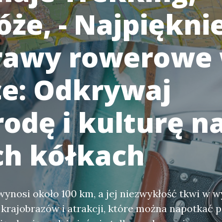
że, - Najpiękni
awy rowerowe
ce: Odkrywaj
rodę i kulturę n
h kółkach
wynosi około 100 km, a jej niezwykłość tkwi w 
krajobrazów i atrakcji, które można napotkać 