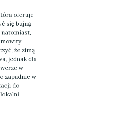
która oferuje
ć się bujną
ą natomiast,
samowity
czyć, że zimą
wa, jednak dla
owerze w
no zapadnie w
acji do
lokalni