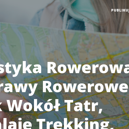
PUBLIKU
styka Rowerowa
rawy Rowerowe
k Wokół Tatr,
laje Trekking,