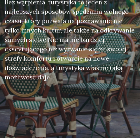
Bez wątpienia, turystyka to jeden z
najlepszych sposobów spędzania wolnego
czasu, który pozwala na poznawanie nie
tylko innych kultur, ale także na odkrywanie
samych siebie Nie ma nic bardziej
ekscytującego niż wyrwanie się ze swojej
strefy komfortu i otwarcie na nowe
doświadczenia, a turystyka właśnie taką
możliwość daje