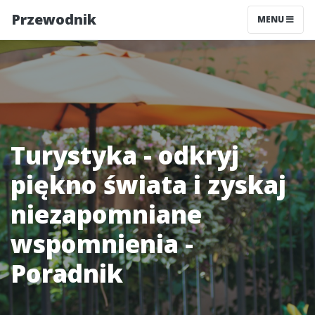
Przewodnik
MENU
Turystyka - odkryj
piękno świata i zyskaj
niezapomniane
wspomnienia -
Poradnik