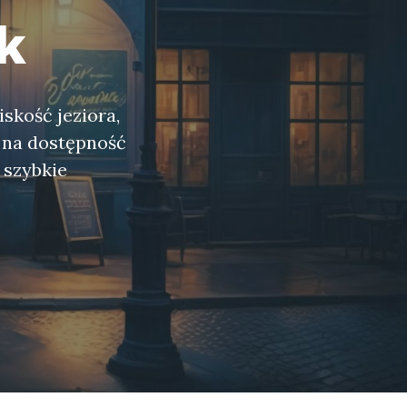
k
iskość jeziora,
 na dostępność
 szybkie