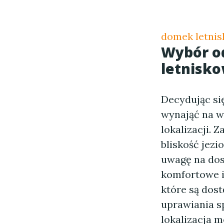
domek letni
Wybór o
letnisk
Decydując się
wynająć na 
lokalizacji. 
bliskość jezi
uwagę na dos
komfortowe i
które są dost
uprawiania s
lokalizacja 