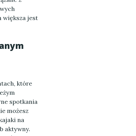
owych
 większa jest
ianym
tach, które
wieżym
rne spotkania
kie możesz
kajaki na
ób aktywny.