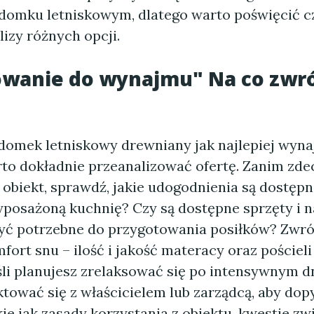
omku letniskowym, dlatego warto poświęcić c
izy różnych opcji.
owanie do wynajmu" Na co zwró
omek letniskowy drewniany jak najlepiej wyna
to dokładnie przeanalizować ofertę. Zanim zde
 obiekt, sprawdź, jakie udogodnienia są dostęp
posażoną kuchnię? Czy są dostępne sprzęty i n
yć potrzebne do przygotowania posiłków? Zwr
ort snu – ilość i jakość materacy oraz pościel
śli planujesz zrelaksować się po intensywnym d
tować się z właścicielem lub zarządcą, aby dop
kie jak zasady korzystania z obiektu, kwestie zw