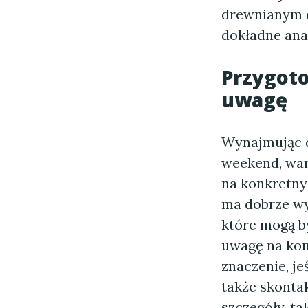
drewnianym d
dokładne anal
Przygot
uwagę
Wynajmując d
weekend, war
na konkretny
ma dobrze wy
które mogą b
uwagę na komf
znaczenie, je
także skontak
szczegóły, ta