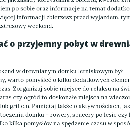
em po sobie oraz informacje na temat dodatk
więcej informacji zbierzesz przed wyjazdem, tym
zstresowy weekend.
bać o przyjemny pobyt w drewn
ekend w drewnianym domku letniskowym był
y, warto pomyśleć o kilku dodatkowych elemen
czas. Zorganizuj sobie miejsce do relaksu na ś
taras czy ogród to doskonałe miejsca na wieczo
lub grillem. Pamiętaj także o aktywnościach, ja
toczeniu domku – rowery, spacery po lesie czy 
tylko kilka pomysłów na spędzenie czasu w spos