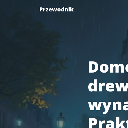
Przewodnik
Dome
drew
wyna
Prak