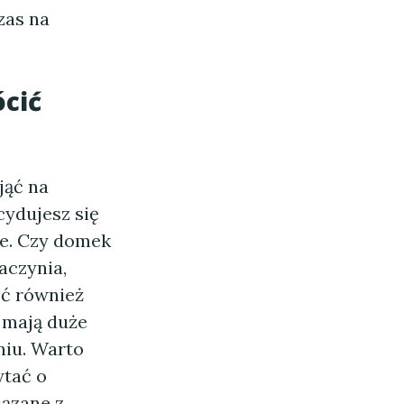
zas na
cić
jąć na
cydujesz się
ne. Czy domek
aczynia,
óć również
i mają duże
niu. Warto
ytać o
iązane z