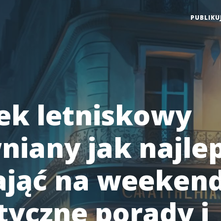
PUBLIKU
k letniskowy
niany jak najlep
jąć na weekend
tyczne porady i