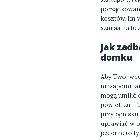
porządkowani
kosztów. Im 
szansa na be
Jak zad
domku
Aby Twój we
niezapomnian
mogą umilić 
powietrzu – 
przy ognisku 
uprawiać w o
jeziorze to 