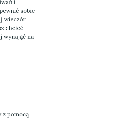
iwań i
apewnić sobie
j wieczór
sz chcieć
j wynająć na
ny z pomocą