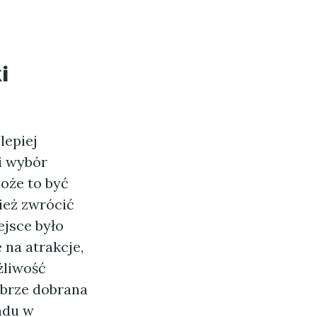
i
lepiej
i wybór
może to być
nież zwrócić
ejsce było
 na atrakcje,
żliwość
obrze dobrana
ndu w